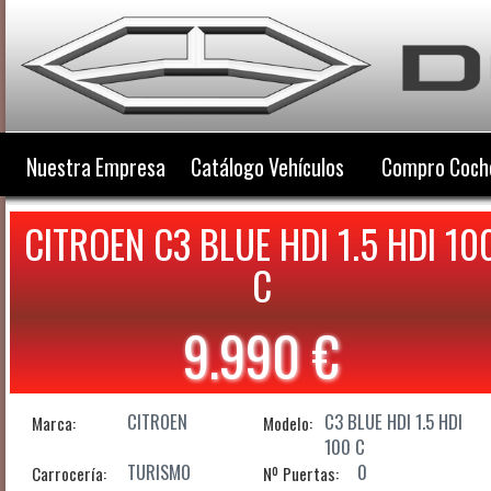
Nuestra Empresa
Catálogo Vehículos
Compro Coch
CITROEN C3 BLUE HDI 1.5 HDI 10
C
9.990 €
CITROEN
C3 BLUE HDI 1.5 HDI
Marca:
Modelo:
100 C
TURISMO
0
Carrocería:
Nº Puertas: