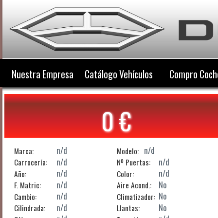
Nuestra Empresa
Catálogo Vehículos
Compro Coch
0 €
n/d
n/d
Marca:
Modelo:
n/d
n/d
Carrocería:
Nº Puertas:
n/d
n/d
Año:
Color:
n/d
No
F. Matric:
Aire Acond.:
n/d
No
Cambio:
Climatizador:
n/d
No
Cilindrada:
Llantas: