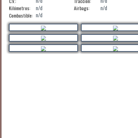
n/d
n/d
C.V.:
Tracción:
n/d
n/d
Kilómetros:
Airbags:
n/d
Combustible: